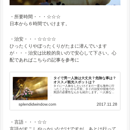
・所要時間・・・☆☆☆
日本から６時間でいけます。
・治安・・・☆☆☆☆
ひったくりやぼったくりがたまに潜んでいます
が・・・治安は比較的良いので安心して下さい。心
配であればこちらの記事を参考に
タイで男一人旅は大丈夫？危険な事は？
オススメ観光スポットは？
タイに一人旅をしたいけどまだ一度も海外に行
ったことないから不安。タイの治安や現地での
英語の必要性なんかも紹介します。一人旅なら
絶対に行った方がいい観光スポットや、一週間
滞在したらいくら必要なのかの予算の目安も書
いています。
splendidwindow.com
2017.11.28
・言語・・・☆☆
言語がすこしやっかいなだけですが、あとは行って