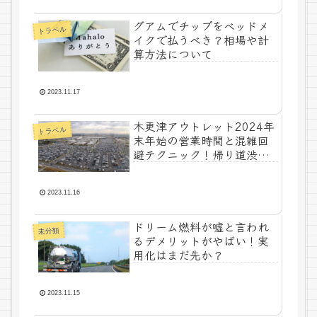
グアムでチップをベッドメ
トラベル
イクで払うべき？相場や計
算方法について
2023.11.17
木更津アウトレット2024年
トラベル
末年始の営業時間と混雑回
避テクニック！帰り道渋滞
予想
2023.11.16
ドリーム燃料が嘘と言われ
未分類
るデメリットがやばい！実
用化はまだ先か？
2023.11.15