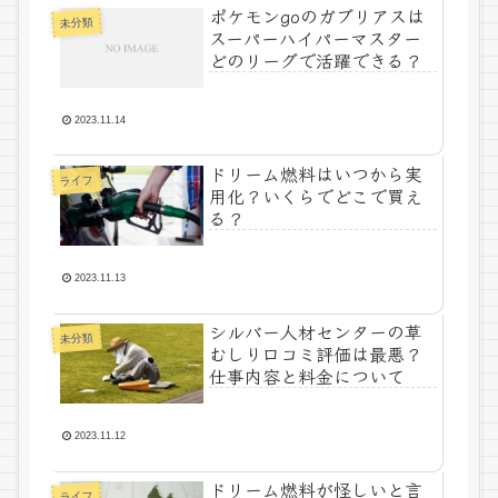
ポケモンgoのガブリアスは
未分類
スーパーハイパーマスター
どのリーグで活躍できる？
2023.11.14
ドリーム燃料はいつから実
ライフ
用化？いくらでどこで買え
る？
2023.11.13
シルバー人材センターの草
未分類
むしり口コミ評価は最悪？
仕事内容と料金について
2023.11.12
ドリーム燃料が怪しいと言
ライフ