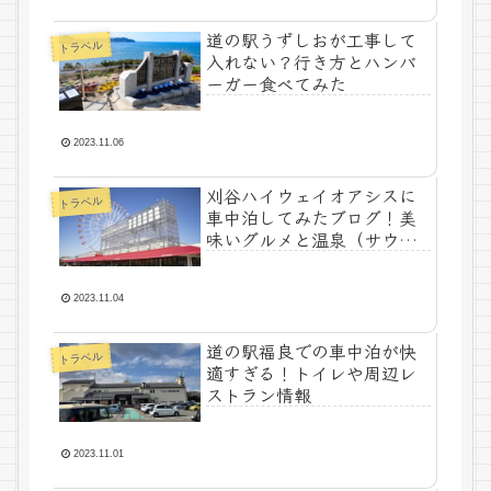
道の駅うずしおが工事して
トラベル
入れない？行き方とハンバ
ーガー食べてみた
2023.11.06
刈谷ハイウェイオアシスに
トラベル
車中泊してみたブログ！美
味いグルメと温泉（サウ
ナ）について
2023.11.04
道の駅福良での車中泊が快
トラベル
適すぎる！トイレや周辺レ
ストラン情報
2023.11.01