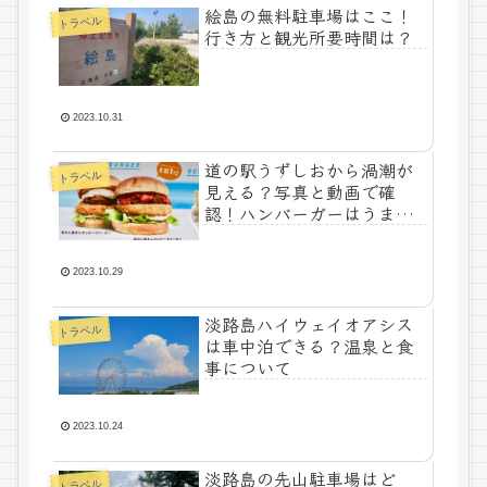
絵島の無料駐車場はここ！
トラベル
行き方と観光所要時間は？
2023.10.31
道の駅うずしおから渦潮が
トラベル
見える？写真と動画で確
認！ハンバーガーはうまい
の？
2023.10.29
淡路島ハイウェイオアシス
トラベル
は車中泊できる？温泉と食
事について
2023.10.24
淡路島の先山駐車場はど
トラベル