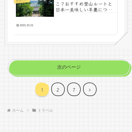
こ？おすすめ登山ルートと
日本一美味しい羊羹につい
て
2023.10.21
次のページ
次
1
2
7
へ
ホーム
トラベル