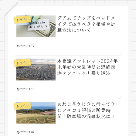
グアムでチップをベッドメ
トラベル
イクで払うべき？相場や計
算方法について
2023.11.17
木更津アウトレット2024年
トラベル
末年始の営業時間と混雑回
避テクニック！帰り道渋滞
予想
2023.11.16
あわじ花さじきに行ってき
トラベル
たクチコミ評価と所要時
間！駐車場の混雑状況は？
2023.11.07