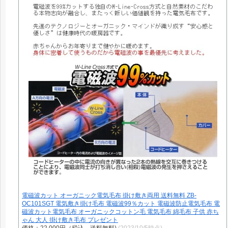
電磁波カット オーガニック電気毛布 掛け敷き両用 送料無料 ZB-
OC101SGT 電気敷き掛け毛布 電磁波99％カット 電磁波防止電気毛布 電
磁波カット電気毛布 オーガニックコットン毛 電気毛布 綿毛布 子供 赤ち
ゃん 大人 掛け敷き毛布 プレゼント
価格：22,000円（税込、送料無料)
(2023/10/5時点)