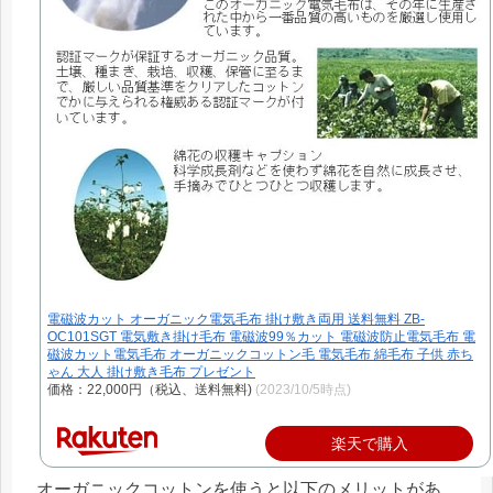
電磁波カット オーガニック電気毛布 掛け敷き両用 送料無料 ZB-
OC101SGT 電気敷き掛け毛布 電磁波99％カット 電磁波防止電気毛布 電
磁波カット電気毛布 オーガニックコットン毛 電気毛布 綿毛布 子供 赤ち
ゃん 大人 掛け敷き毛布 プレゼント
価格：22,000円（税込、送料無料)
(2023/10/5時点)
楽天で購入
オーガニックコットンを使うと以下のメリットがあ