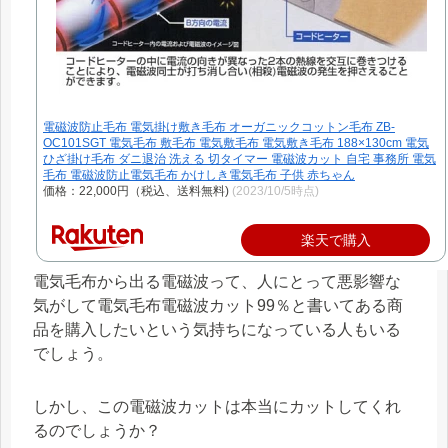
電磁波防止毛布 電気掛け敷き毛布 オーガニックコットン毛布 ZB-
OC101SGT 電気毛布 敷毛布 電気敷毛布 電気敷き毛布 188×130cm 電気
ひざ掛け毛布 ダニ退治 洗える 切タイマー 電磁波カット 自宅 事務所 電気
毛布 電磁波防止電気毛布 かけしき電気毛布 子供 赤ちゃん
価格：22,000円（税込、送料無料)
(2023/10/5時点)
楽天で購入
電気毛布から出る電磁波って、人にとって悪影響な
気がして電気毛布電磁波カット99％と書いてある商
品を購入したいという気持ちになっている人もいる
でしょう。
しかし、この電磁波カットは本当にカットしてくれ
るのでしょうか？