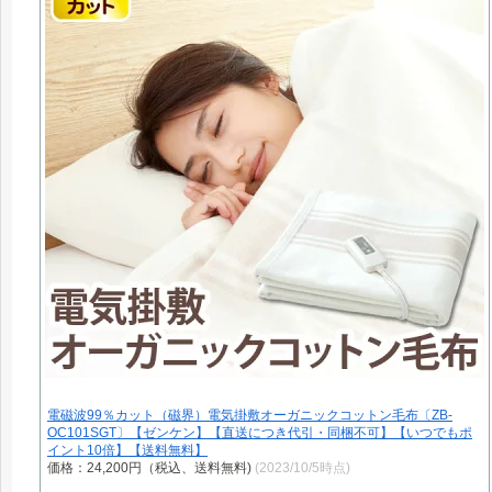
電磁波99％カット（磁界）電気掛敷オーガニックコットン毛布〔ZB-
OC101SGT〕【ゼンケン】【直送につき代引・同梱不可】【いつでもポ
イント10倍】【送料無料】
価格：24,200円（税込、送料無料)
(2023/10/5時点)