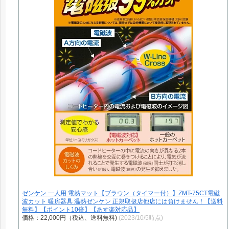
ゼンケン 一人用 電熱マット【ブラウン（タイマー付）】ZMT-75CT電磁
波カット 暖房器具 温熱ゼンケン 正規取扱店他店には負けません！【送料
無料】【ポイント10倍】【あす楽対応品】
価格：22,000円（税込、送料無料)
(2023/10/5時点)