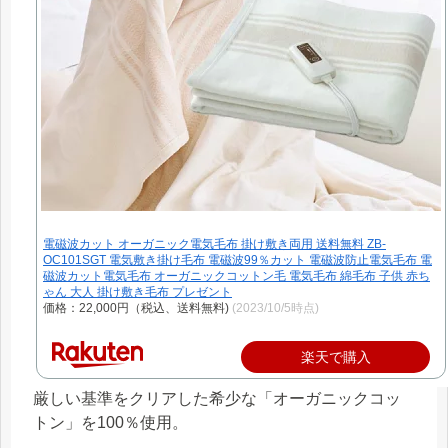
電磁波カット オーガニック電気毛布 掛け敷き両用 送料無料 ZB-
OC101SGT 電気敷き掛け毛布 電磁波99％カット 電磁波防止電気毛布 電
磁波カット電気毛布 オーガニックコットン毛 電気毛布 綿毛布 子供 赤ち
ゃん 大人 掛け敷き毛布 プレゼント
価格：22,000円（税込、送料無料)
(2023/10/5時点)
楽天で購入
厳しい基準をクリアした希少な「オーガニックコッ
トン」を100％使用。