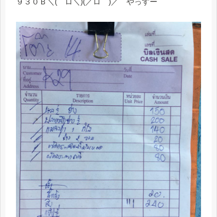
９３０Ｂ＼(゜ロ＼)(／ロ゜)／ やっすー