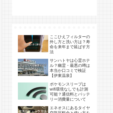
ここひえフィルターの
外し方と洗い方は？寿
命を来年まで延ばす方
法
サンハトヤは心霊ホテ
ル？幽霊・最悪の噂は
本当か口コミで検証
【伊東温泉】
ポケモンスリープは
wifi環境なしでも計測
可能？通信料とバッテ
リー消費量について
エネオスにあるタイヤ
空気圧料金と使い方を