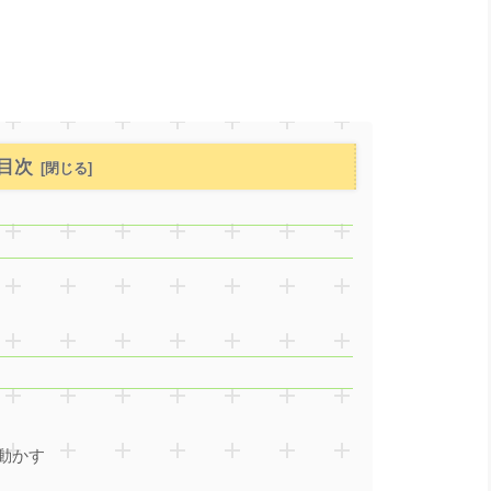
目次
動かす