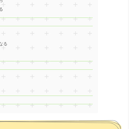
ら
る
なる