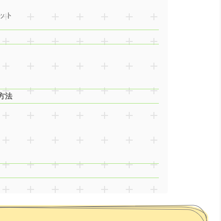
ット
方法