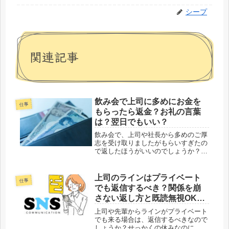
シープ
関連記事
飲み会で上司に多めにお金を
仕事
もらったら返金？お礼の言葉
は？翌日でもいい？
飲み会で、上司や社長から多めのご厚
志を受け取りましたがもらいすぎたの
で返したほうがいいのでしょうか？返
す時の言葉の例文と返すのは翌日でも
失礼にあたらないのか？そんな疑問に
答える記事になっています。記事を読
上司のラインはプライベート
仕事
んで分かる内容は？飲み会で上司から
でも返信するべき？関係を崩
多...
さない返し方と既読無視OKな
理由
上司や先輩からラインがプライベート
でも来る場合は、返信するべきなので
しょうか？せっかくの休みなのに、仕