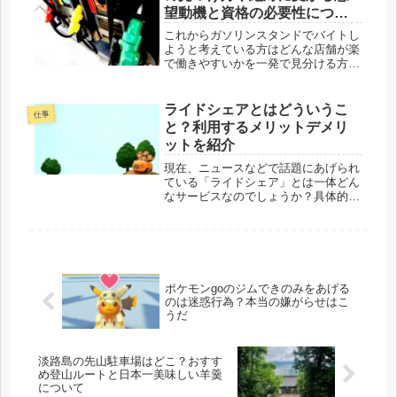
望動機と資格の必要性につい
て
これからガソリンスタンドでバイトし
ようと考えている方はどんな店舗が楽
で働きやすいかを一発で見分ける方法
を紹介します。バイトの面接での志望
動機や資格はいるのかも書いていま
す。★記事で分かる内容は？ ・バイ
ライドシェアとはどういうこ
仕事
トが楽なセルフスタンドの見分け方を
と？利用するメリットデメリ
紹介...
ットを紹介
現在、ニュースなどで話題にあげられ
ている「ライドシェア」とは一体どん
なサービスなのでしょうか？具体的に
知りたいという方のために、簡単にメ
リットやデメリットを加えて紹介して
いきます。海外では既に解禁されてい
るライドシェアが日本で普及しない理
由...
ポケモンgoのジムできのみをあげる
のは迷惑行為？本当の嫌がらせはこ
うだ
淡路島の先山駐車場はどこ？おすす
め登山ルートと日本一美味しい羊羹
について