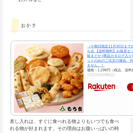
おかき
（※期日指定11月30日まで
ち吉 【送料無料】お味見セ
味まどか (商品カタログ入り
ットのみのご注文の場合、
ません。］
価格：1,296円（税込、送料
(2023/10/20時点)
差し入れは、すぐに食べれる物よりもいつでも食べ
れる物が好まれます。その理由はお腹いっぱいの時