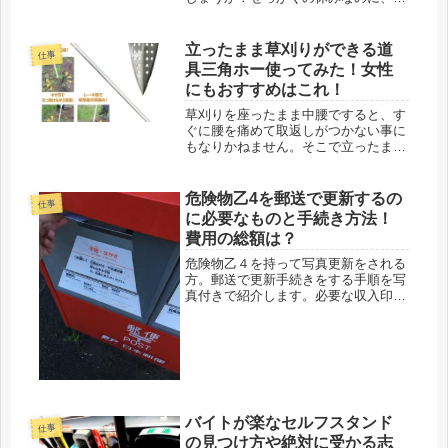
事の話とか嫌だなぁ遊んでる時にライ
ン来られると萎える(。-`ω-)なんで、
最近の若者は連絡しても返さないん
立ったまま草刈りができる道
仕事
だ！？若い人の意見は「休みの時ぐ...
具三角ホー使ってみた！女性
にもおすすめはこれ！
草刈りを座ったまま中腰ですると、す
ぐに腰を痛めて取返しがつかない事に
もなりかねません。そこで立ったまま
草刈りができる道具を探しているとい
う方へ。おすすめの道具を調べるとた
くさんでてきますよね？特に三角ホー
危険物乙4を郵送で更新するの
仕事
ステンレスタイプはホームセンターに
に必要なものと手続き方法！
も...
費用の総額は？
危険物乙４を持って写真更新をされる
方。郵送で更新手続きをする手順を写
真付きで紹介します。必要な収入印紙
はどこで手に入れて申請書、封筒の書
き方なども紹介していきます。★記事
で分かる内容は？ ・危険物乙4の郵送
更新で必要な書類は？・危険物乙4
の...
バイトが楽なセルフスタンド
仕事
の見つけ方や絶対に受かる志