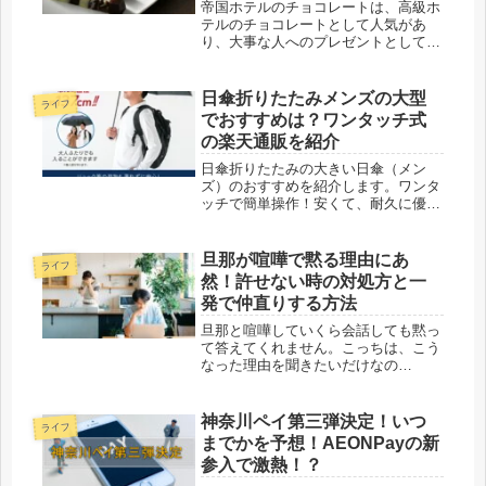
帝国ホテルのチョコレートは、高級ホ
テルのチョコレートとして人気があ
り、大事な人へのプレゼントとしても
喜ばれます。特にクリスマスのプレゼ
ントなどでも大人気です！しかし、中
には「まずい」と感じる人もいるよう
日傘折りたたみメンズの大型
ライフ
です。そんなまずいと言われる理由や
でおすすめは？ワンタッチ式
口コ...
の楽天通販を紹介
日傘折りたたみの大きい日傘（メン
ズ）のおすすめを紹介します。ワンタ
ッチで簡単操作！安くて、耐久に優れ
ている物を厳選しました。
旦那が喧嘩で黙る理由にあ
ライフ
然！許せない時の対処方と一
発で仲直りする方法
旦那と喧嘩していくら会話しても黙っ
て答えてくれません。こっちは、こう
なった理由を聞きたいだけなの
に・・・会話して解決できるならと思
って、わざわざ話しかけてるのに何を
聞いても一向に無視され、喧嘩の途中
神奈川ペイ第三弾決定！いつ
ライフ
でもいつも寝てしまいます。旦那は寝
までかを予想！AEONPayの新
て起きた...
参入で激熱！？