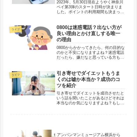
2023年、5月30日現在ようやく神奈川
ペイ第3弾のスタート日時が決まりま
した。ポイントの利用期間も決まった
ので早速紹介していきます。
0800は迷惑電話？出ない方が
ライフ
良い理由とかけ直しする唯一
の理由
0800からかかってきたら、何の目的な
のかと不安になりますよね？迷惑電話
だったら、嫌だなと思っている方も多
くいらっしゃいます。そこで今回は
0800からはじまる電話はどんな目的な
のか？出ない方がいい理由とかけ直し
引き寄せでダイエットもうま
ライフ
する唯一の理由を紹介していきま...
くのは嘘か本当か？成功のコ
ツを紹介
引き寄せでダイエットを成功させたと
いう話を聞いたことがあるけどそれは
本当なのか気になりますよね？もし本
当ならぜひ引き寄せでダイエットを成
功させたいですよね！私はダイエット
目的で引き寄せを利用したことはあり
ませんが、理想の身体は引き寄せてい
ま...
アンパンマンミュージアム横浜から