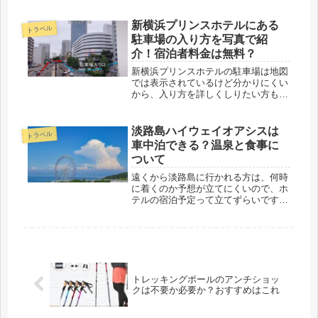
登山靴や装備をしていないけど、登れ
るなら登ってみたい。じゃー、登って
新横浜プリンスホテルにある
トラベル
みよう！という事で早速、初心者の私
駐車場の入り方を写真で紹
が...
介！宿泊者料金は無料？
新横浜プリンスホテルの駐車場は地図
では表示されているけど分かりにくい
から、入り方を詳しくしりたい方も多
いのではないでしょうか？実際にホテ
ルまで行ったはいいけど、そのホテル
からどうやって行けばいいのか？少し
淡路島ハイウェイオアシスは
トラベル
分かりにくいので、この記事では分か
車中泊できる？温泉と食事に
り...
ついて
遠くから淡路島に行かれる方は、何時
に着くのか予想が立てにくいので、ホ
テルの宿泊予定って立てずらいですよ
ね？だったら、淡路島で一泊車中泊し
てから、翌日にホテルに泊まりたい。
そう思っていませんか？そんな時、
「淡路島ハイウェイオアシス」という
サー...
トレッキングポールのアンチショッ
クは不要か必要か？おすすめはこれ