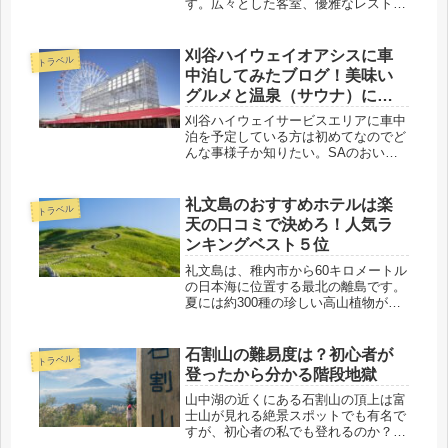
す。広々とした客室、優雅なレストラ
ン、充実したスパなど、最高のホスピ
タリティを体験することができます。
しかし、リッツカールトン日光の宿泊
刈谷ハイウェイオアシスに車
トラベル
料金は高額です。そこで、この記事な
中泊してみたブログ！美味い
らで...
グルメと温泉（サウナ）につ
いて
刈谷ハイウェイサービスエリアに車中
泊を予定している方は初めてなのでど
んな事様子か知りたい。SAのおいし
いグルメや温泉、トイレなどの状況を
詳しく紹介しているブログ探していま
せんか？先日、車中泊してみたので詳
礼文島のおすすめホテルは楽
トラベル
しく書いていきます。
天の口コミで決めろ！人気ラ
ンキングベスト５位
礼文島は、稚内市から60キロメートル
の日本海に位置する最北の離島です。
夏には約300種の珍しい高山植物が見
れる、花の島としても有名ですがホテ
ルの数は少なくどのホテルが良いのか
ネットで調べてもいまいちよく分から
石割山の難易度は？初心者が
トラベル
ないという方も多いかと思います。...
登ったから分かる階段地獄
山中湖の近くにある石割山の頂上は富
士山が見れる絶景スポットでも有名で
すが、初心者の私でも登れるのか？っ
て不安に思っていませんか？たいした