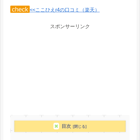
check
<<ここひえr4の口コミ（楽天）
スポンサーリンク
目次