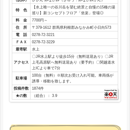
【水上唯一の谷川岳を望む絶景と自慢の15種の湯
特 色
巡り】新コンセプトフロア「坐楽」登場◎
料 金
7700円～
住 所
〒379-1612 群馬県利根郡みなかみ町小日向573
電 話
0278-72-3221
ＦＡＸ
0278-72-3229
最寄駅
水上
〇JR水上駅より徒歩15分（無料送迎あり）〇JR
アクセス
上毛高原駅へ無料送迎あり（要予約）〇関越道水
上ICより車で7分
100台（無料）※順次お受け入れ可能。車両係が
駐車場
誘導・移動を致します。
投稿件数
1874件
★の数
（総合）： 3.9