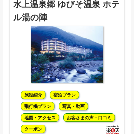
水上温泉郷 ゆびそ温泉 ホテ
ル湯の陣
施設紹介
宿泊プラン
飛行機プラン
写真・動画
地図・アクセス
お客さまの声・口コミ
クーポン