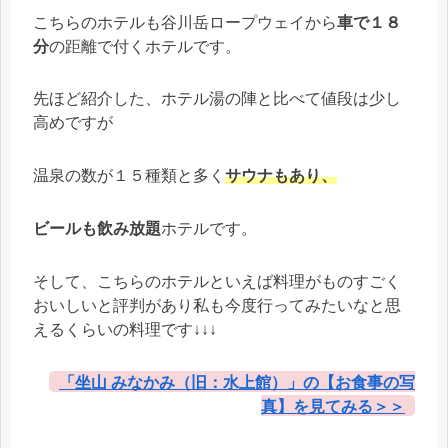
こちらのホテルも谷川岳ロープウェイから
車で１８
分
の距離で付くホテルです。
先ほど紹介した、ホテル湯の陣と比べて値段は少し
高めですが
温泉の数が１５種類と多く
サウナもあり、
ビールも飲み放題
ホテルです。
そして、こちらのホテルといえば料理がものすごく
おいしいと評判があり私も今度行ってみたいなと思
えるくらいの料理です↓↓↓
「坐山 みなかみ（旧：水上館）」の【お食事の写
真】を見てみる＞＞