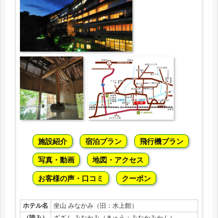
施設紹介
宿泊プラン
飛行機プラン
写真・動画
地図・アクセス
お客様の声・口コミ
クーポン
ホテル名
坐山 みなかみ（旧：水上館）
（読み）
ざざん みなかみ（きゅう：みなかみかん）