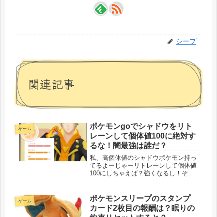
シープ
関連記事
ポケモンgoでシャドウをリト
ゲーム
レーンして個体値100に絶対す
るな！闇最強は誰だ？
私、高個体値のシャドウポケモン持っ
てるよーじゃーリトレーンして個体値
100にしちゃえば？強くなるし！そう
してみるねー個体値が100になっても
逆に弱くなるのでやめたほうが良いで
すよ！ポケモンgoのバトルリーグ、ジ
ポケモンスリープのスタンプ
ゲーム
ムの破壊を楽しんでいる方は絶対...
カード2枚目の報酬は？眠りの