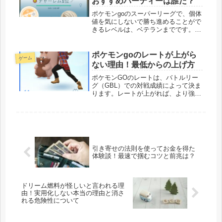
おすすめパーティーは誰だ？
ポケモンgoのスーパーリーグで、個体
値を気にしないで勝ち進めることがで
きるレベルは、ベテランまでです。レ
ジェンドを目指すのであれば、個体値
厳選は必須だと筆者は思います。その
理由や、最強ポケモンとおすすめパー
ポケモンgoのレートが上がら
ゲーム
ティーをレジェンド達成経験３回あ
ない理由！最低からの上げ方
る...
ポケモンGOのレートは、バトルリー
グ（GBL）での対戦成績によって決ま
ります。レートが上がれば、より強力
なトレーナーと対戦できるようにな
り、より多くの報酬を獲得できます。
しかし、いくら頑張ってもレートが上
がらないというトレーナーも少なくあ
り...
引き寄せの法則を使ってお金を得た
体験談！最速で掴むコツと前兆は？
ドリーム燃料が怪しいと言われる理
由！実用化しない本当の理由と消さ
れる危険性について