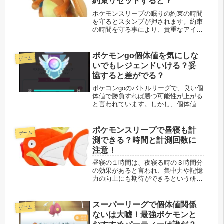
約束リセットすると？
ポケモンスリープの眠りの約束の時間
を守るとスタンプが押されます。約束
の時間を守る事により、貴重なアイテ
ムの報酬が受け取れますが、１枚目よ
りも、２枚目３枚目の報酬がよくなる
んじゃないかとＳＮＳでは期待が膨ら
ポケモンgo個体値を気にしな
ゲーム
んでいますが、実際はどうなんでしょ
いでもレジェンドいける？妥
う...
協すると差がでる？
ポケコンgoのバトルリーグで、良い個
体値で勝負すれば勝つ可能性が上がる
と言われています。しかし、個体値っ
て調べるの本当に大変だと思いません
か？ポケモンによって、良い個体値が
バラバラ強化するか迷うポケモンのよ
ポケモンスリープで昼寝も計
ゲーム
って個体値が違うのもたいへんだ
測できる？時間と計測回数に
し、...
注意！
昼寝の１時間は、夜寝る時の３時間分
の効果があると言われ、集中力や記憶
力の向上にも期待ができるという研究
結果がたくさんでています。そんな昼
寝もポケモンスリープで計測できた
ら、うれしいですよね？計測できる時
スーパーリーグで個体値関係
ゲーム
間や、１日で計測できる回数について
ないは大嘘！最強ポケモンと
も紹...